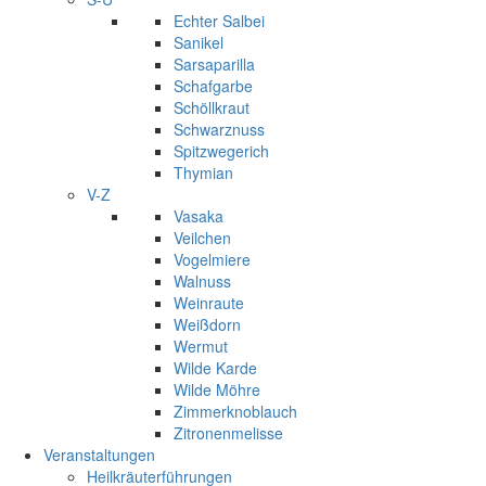
Echter Salbei
Sanikel
Sarsaparilla
Schafgarbe
Schöllkraut
Schwarznuss
Spitzwegerich
Thymian
V-Z
Vasaka
Veilchen
Vogelmiere
Walnuss
Weinraute
Weißdorn
Wermut
Wilde Karde
Wilde Möhre
Zimmerknoblauch
Zitronenmelisse
Veranstaltungen
Heilkräuterführungen