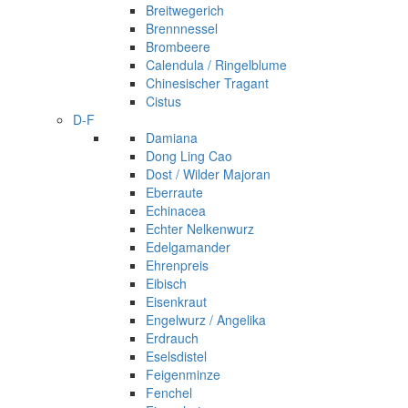
Breitwegerich
Brennnessel
Brombeere
Calendula / Ringelblume
Chinesischer Tragant
Cistus
D-F
Damiana
Dong Ling Cao
Dost / Wilder Majoran
Eberraute
Echinacea
Echter Nelkenwurz
Edelgamander
Ehrenpreis
Eibisch
Eisenkraut
Engelwurz / Angelika
Erdrauch
Eselsdistel
Feigenminze
Fenchel