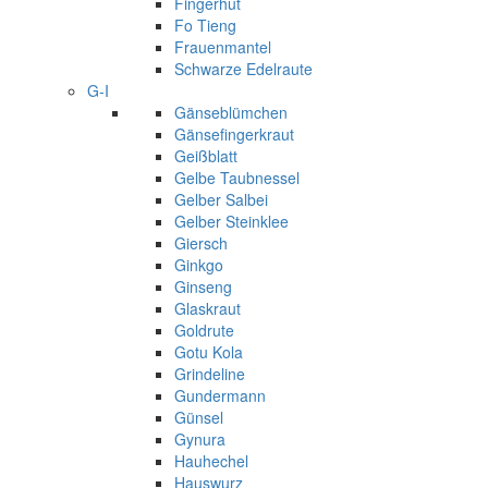
Fingerhut
Fo Tieng
Frauenmantel
Schwarze Edelraute
G-I
Gänseblümchen
Gänsefingerkraut
Geißblatt
Gelbe Taubnessel
Gelber Salbei
Gelber Steinklee
Giersch
Ginkgo
Ginseng
Glaskraut
Goldrute
Gotu Kola
Grindeline
Gundermann
Günsel
Gynura
Hauhechel
Hauswurz