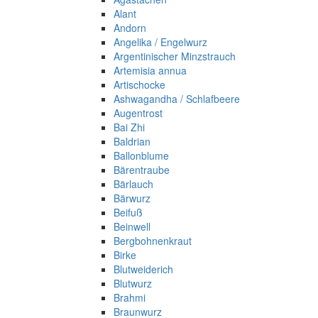
Alant
Andorn
Angelika / Engelwurz
Argentinischer Minzstrauch
Artemisia annua
Artischocke
Ashwagandha / Schlafbeere
Augentrost
Bai Zhi
Baldrian
Ballonblume
Bärentraube
Bärlauch
Bärwurz
Beifuß
Beinwell
Bergbohnenkraut
Birke
Blutweiderich
Blutwurz
Brahmi
Braunwurz