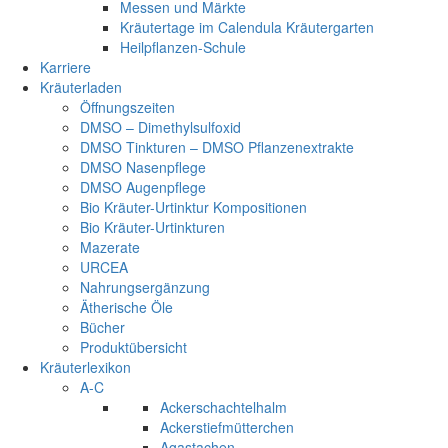
Messen und Märkte
Kräutertage im Calendula Kräutergarten
Heilpflanzen-Schule
Karriere
Kräuterladen
Öffnungszeiten
DMSO – Dimethylsulfoxid
DMSO Tinkturen – DMSO Pflanzenextrakte
DMSO Nasenpflege
DMSO Augenpflege
Bio Kräuter-Urtinktur Kompositionen
Bio Kräuter-Urtinkturen
Mazerate
URCEA
Nahrungsergänzung
Ätherische Öle
Bücher
Produktübersicht
Kräuterlexikon
A-C
Ackerschachtelhalm
Ackerstiefmütterchen
Agastachen