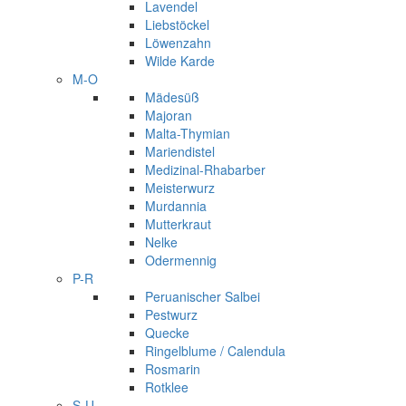
Lavendel
Liebstöckel
Löwenzahn
Wilde Karde
M-O
Mädesüß
Majoran
Malta-Thymian
Mariendistel
Medizinal-Rhabarber
Meisterwurz
Murdannia
Mutterkraut
Nelke
Odermennig
P-R
Peruanischer Salbei
Pestwurz
Quecke
Ringelblume / Calendula
Rosmarin
Rotklee
S-U