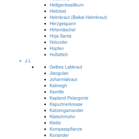
Heiligenbasilikum
Heilziest
Helmkraut (Baikal Helmkraut)
Herzgespann
Hirtentäschel
Hoja Santa
Holunder
Hopfen
Huflattich
J-L
Gelbes Labkraut
Jiaogulan
Johanniskraut
Kalmegh
Kamille
Kapland-Pelargonie
Kapuzinerkresse
Katzengamander
Klatschmohn
Klette
Kompasspflanze
Koriander