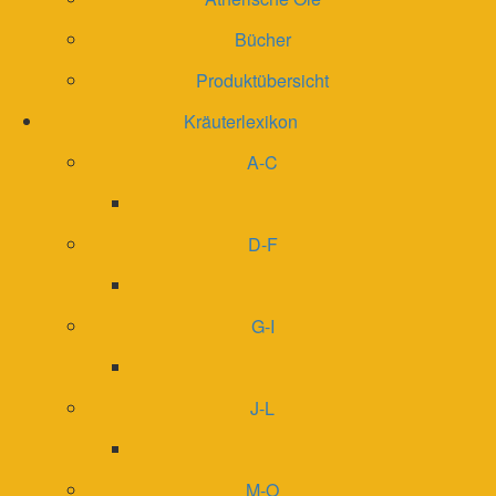
Bücher
Produktübersicht
Kräuterlexikon
A-C
D-F
G-I
J-L
M-O