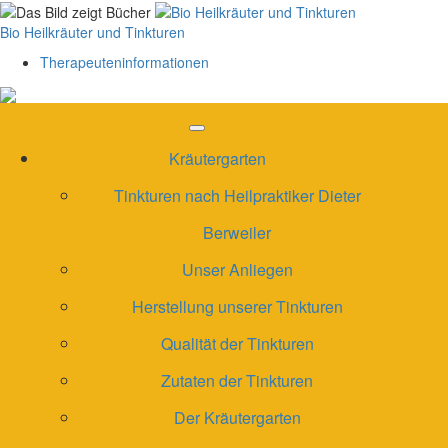
Skip
to
Bio Heilkräuter und Tinkturen
content
Therapeuteninformationen
Kräutergarten
Tinkturen nach Heilpraktiker Dieter
Berweiler
Unser Anliegen
Herstellung unserer Tinkturen
Qualität der Tinkturen
Zutaten der Tinkturen
Der Kräutergarten