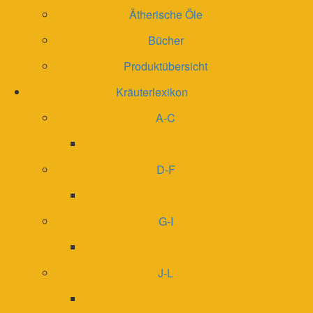
Ätherische Öle
Bücher
Produktübersicht
Kräuterlexikon
A-C
D-F
G-I
J-L